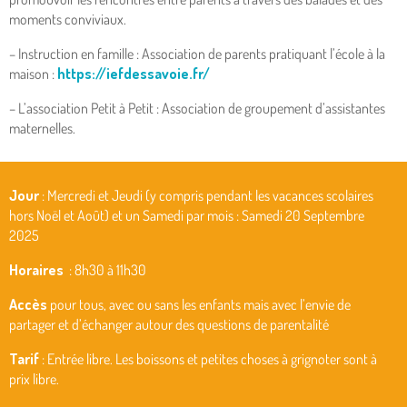
moments conviviaux.
– Instruction en famille : Association de parents pratiquant l’école à la
maison :
https://iefdessavoie.fr/
– L’association Petit à Petit : Association de groupement d’assistantes
maternelles.
Jour
: Mercredi et Jeudi (y compris pendant les vacances scolaires
hors Noël et Août) et un Samedi par mois : Samedi 20 Septembre
2025
Horaires
: 8h30 à 11h30
Accès 
pour tous, avec ou sans les enfants mais avec l’envie de
partager et d’échanger autour des questions de parentalité
Tarif
: Entrée libre. Les boissons et petites choses à grignoter sont à
prix libre.