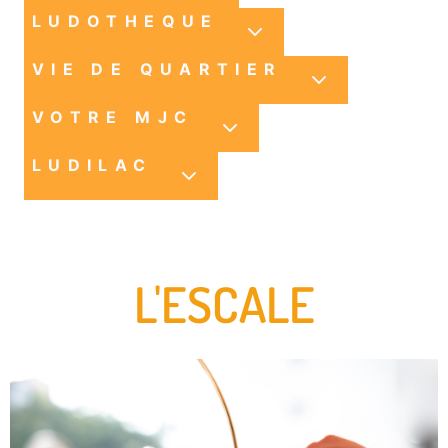
LUDOTHEQUE
VIE DE QUARTIER
VOTRE MJC
LUDILAC
L'ESCALE