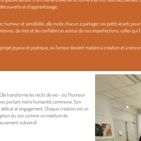
découverte et d’apprentissage.
c humour et sensibilité, elle invite chacun à partager ces petits écarts pou
istoires, de rires et de confidences autour de nos imperfections, celles qu
projet joyeux et poétique, où l’erreur devient matière à création et à rencon
lle transforme les récits de vie – où l’humour
ctives portant notre humanité commune. Son
 délicat et engagement. Chaque création est un
Conception du son comme un médium de
oyeusement subversif.