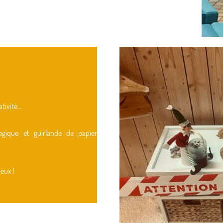
ativité…
agique et guirlande de papier
ieux !