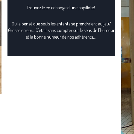
Trouvez le en échange d’une papillote!
Qui a pensé que seuls les enfants se prendraient au jeu?
Grosse erreur… C’était sans compter sur le sens de l’humour
et la bonne humeur de nos adhérents…