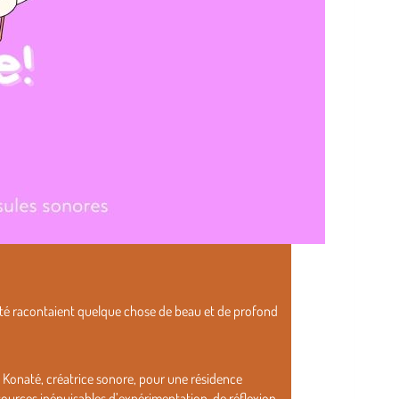
eté racontaient quelque chose de beau et de profond
 Konaté, créatrice sonore, pour une résidence
, sources inépuisables d’expérimentation, de réflexion,