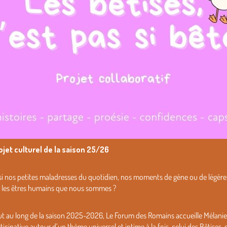
ojet culturel de la saison 25/26
si nos petites maladresses du quotidien, nos moments de gène ou de légèr
r les êtres humains que nous sommes ?
t au long de la saison 2025-2026, Le Forum des Romains accueille Mélanie
ticipative autour d’un thème universel et intime à la fois, celui des Bêtises