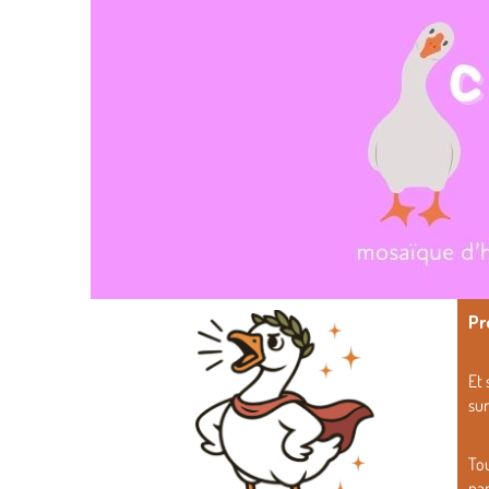
Pr
Et 
su
Tou
par