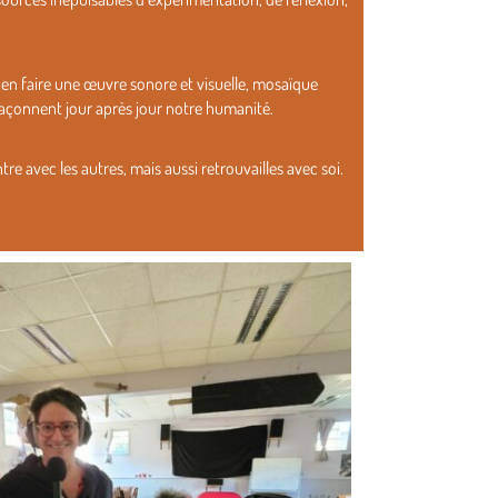
r en faire une œuvre sonore et visuelle, mosaïque
i façonnent jour après jour notre humanité.
tre avec les autres, mais aussi retrouvailles avec soi.